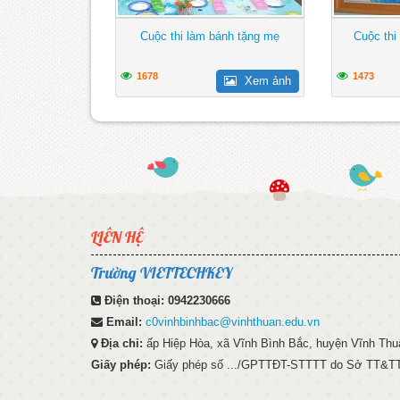
Cuộc thi làm bánh tặng mẹ
Cuộc thi 
1678
1473
Xem ảnh
LIÊN HỆ
Trường VIETTECHKEY
Điện thoại:
0942230666
Email:
c0vinhbinhbac@vinhthuan.edu.vn
Địa chỉ:
ấp Hiệp Hòa, xã Vĩnh Bình Bắc, huyện Vĩnh Thuậ
Giấy phép:
Giấy phép số .../GPTTĐT-STTTT do Sở TT&TT 