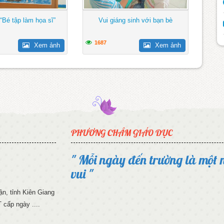
“Bé tập làm họa sĩ”
Vui giáng sinh với bạn bè
1687
Xem ảnh
Xem ảnh
PHƯƠNG CHÂM GIÁO DỤC
" Mỗi ngày đến trường là một 
vui "
n, tỉnh Kiên Giang
cấp ngày ....