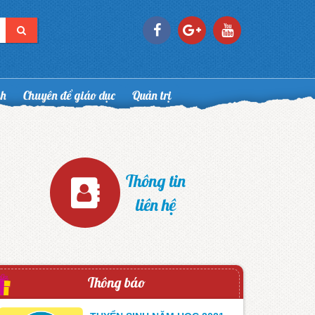
nh
Chuyên đề giáo dục
Quản trị
Thông tin
liên hệ
Thông báo