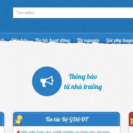
ạch
Văn bản
Tin tức hoạt động
Tài nguyên
Góc phụ huy
Thông báo
từ nhà trường
Tin tức Bộ GD&ĐT
Hội nghị Giáo dục nghề nghiệp và Giáo dục thường