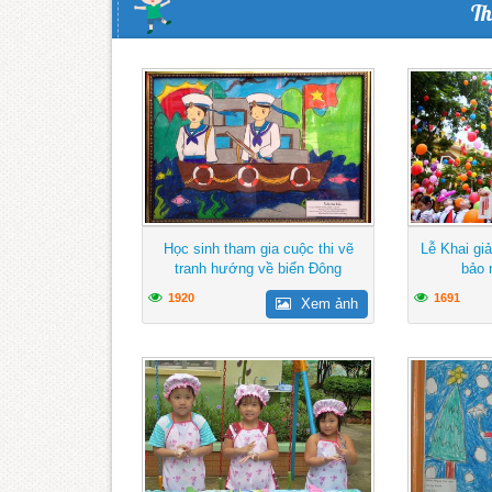
Th
Học sinh tham gia cuộc thi vẽ
Lễ Khai gi
tranh hướng về biển Đông
bảo 
1920
1691
Xem ảnh