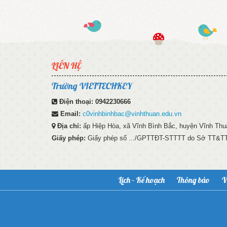
LIÊN HỆ
Trường VIETTECHKEY
Điện thoại:
0942230666
Email:
c0vinhbinhbac@vinhthuan.edu.vn
Địa chỉ:
ấp Hiệp Hòa, xã Vĩnh Bình Bắc, huyện Vĩnh Thuậ
Giấy phép:
Giấy phép số .../GPTTĐT-STTTT do Sở TT&TT 
Lịch – Kế hoạch
Thông báo
V