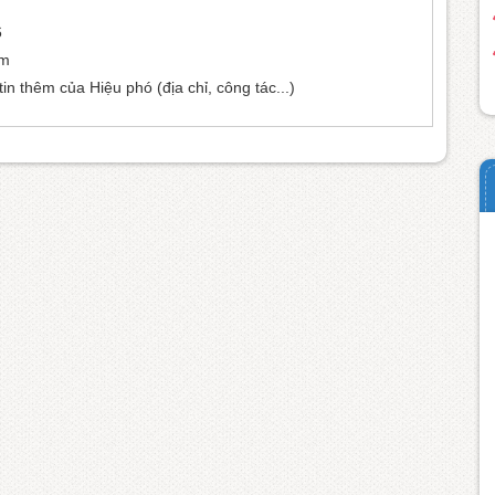
6
om
in thêm của Hiệu phó (địa chỉ, công tác...)