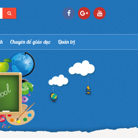
nh
Chuyên đề giáo dục
Quản trị