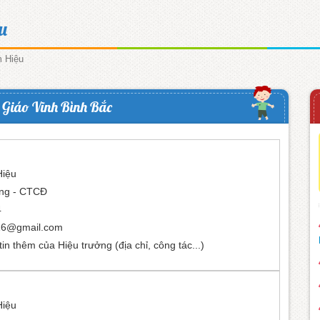
u
 Hiệu
Giáo Vĩnh Bình Bắc
Hiệu
ởng - CTCĐ
4
16@gmail.com
in thêm của Hiệu trưởng (địa chỉ, công tác...)
Hiệu