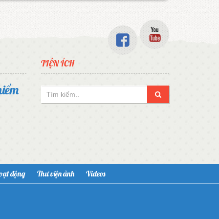
TIỆN ÍCH
niềm
hoạt động
Thư viện ảnh
Videos