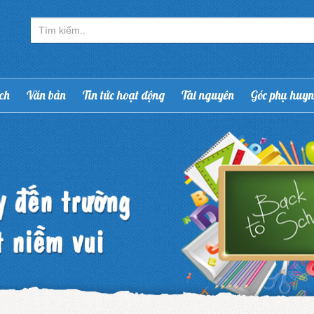
ạch
Văn bản
Tin tức hoạt động
Tài nguyên
Góc phụ huy