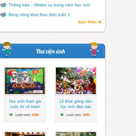
Thông báo – Nhiệm vụ trong năm học mới
Bảng công khai thực đơn tuần 1
Xem thêm
Thư viện ảnh
Học sinh tham gia
Lễ Khai giảng năm
cuộc thi vẽ tranh
học mới đảm bảo
hướng về biển Đông
ngắn gọn, vui tươi,
Lượt xem:
1920
Lượt xem:
1691
lành mạnh