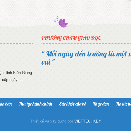
PHƯƠNG CHÂM GIÁO DỤC
" Mỗi ngày đến trường là một 
vui "
n, tỉnh Kiên Giang
cấp ngày ....
ăn bản
Thủ tục hành chính
Sức khỏe của bé
Thực đơn
Tin tức 
Thiết kế và xây dựng bởi
VIETTECHKEY