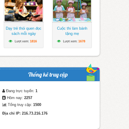
Dạy trẻ thói quen đọc
Cuộc thi làm bánh
sách mỗi ngày
tặng mẹ
Lượt xem:
1816
Lượt xem:
1678
Thống kê truy cập
Đang trực tuyến:
1
Hôm nay:
2257
Tổng truy cập:
1500
Địa chỉ IP: 216.73.216.176