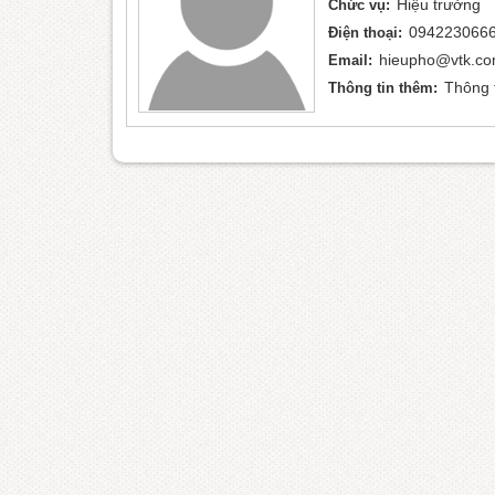
Hiệu trưởng
Chức vụ:
094223066
Điện thoại:
hieupho@vtk.c
Email:
Thông t
Thông tin thêm: