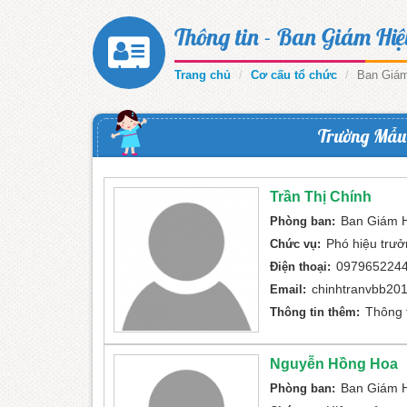
Thông tin - Ban Giám Hiệ
Trang chủ
Cơ cấu tổ chức
Ban Giám
Trường Mẫu 
Trần Thị Chính
Ban Giám 
Phòng ban:
Phó hiệu trư
Chức vụ:
097965224
Điện thoại:
chinhtranvbb20
Email:
Thông t
Thông tin thêm:
Nguyễn Hồng Hoa
Ban Giám 
Phòng ban: