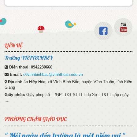
LIÊN HỆ
Trường VIETTECHKEY
Điện thoại:
0942230666
Email:
c0vinhbinhbac@vinhthuan.edu.vn
Địa chỉ:
ấp Hiệp Hòa, xã Vĩnh Bình Bắc, huyện Vĩnh Thuận, tỉnh Kiên
Giang
Giấy phép:
Giấy phép số .../GPTTĐT-STTTT do Sở TT&TT cấp ngày
....
PHƯƠNG CHÂM GIÁO DỤC
" Mỗi ngày đến trường là một niềm vui "