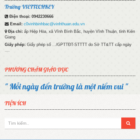
Trường VIETTECHKEY
Điện thoại:
0942230666
Email:
c0vinhbinhbac@vinhthuan.edu.vn
Địa chỉ:
ấp Hiệp Hòa, xã Vĩnh Bình Bắc, huyện Vĩnh Thuận, tỉnh Kiên
Giang
Giấy phép:
Giấy phép số .../GPTTĐT-STTTT do Sở TT&TT cấp ngày
....
PHƯƠNG CHÂM GIÁO DỤC
" Mỗi ngày đến trường là một niềm vui "
TIỆN ÍCH