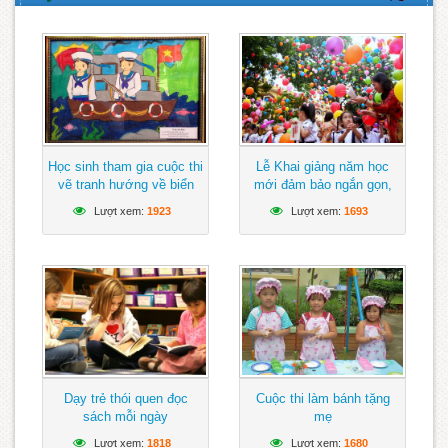
Học sinh tham gia cuộc thi
Lễ Khai giảng năm học
vẽ tranh hướng về biển
mới đảm bảo ngắn gọn,
Đông
vui tươi, lành mạnh
Lượt xem:
1923
Lượt xem:
1693
Dạy trẻ thói quen đọc
Cuộc thi làm bánh tặng
sách mỗi ngày
mẹ
Lượt xem:
1818
Lượt xem:
1680