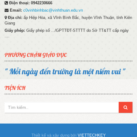
Điện thoại:
0942230666
Email:
c0vinhbinhbac@vinhthuan.edu.vn
Địa chỉ:
ấp Hiệp Hòa, xã Vĩnh Bình Bắc, huyện Vĩnh Thuận, tỉnh Kiên
Giang
Giấy phép:
Giấy phép số .../GPTTĐT-STTTT do Sở TT&TT cấp ngày
....
PHƯƠNG CHÂM GIÁO DỤC
" Mỗi ngày đến trường là một niềm vui "
TIỆN ÍCH
Thiết kế và xây dựng bởi
VIETTECHKEY