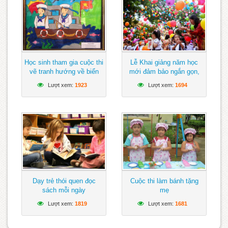
Học sinh tham gia cuộc thi
Lễ Khai giảng năm học
vẽ tranh hướng về biển
mới đảm bảo ngắn gọn,
Đông
vui tươi, lành mạnh
Lượt xem:
1923
Lượt xem:
1694
Dạy trẻ thói quen đọc
Cuộc thi làm bánh tặng
sách mỗi ngày
mẹ
Lượt xem:
1819
Lượt xem:
1681