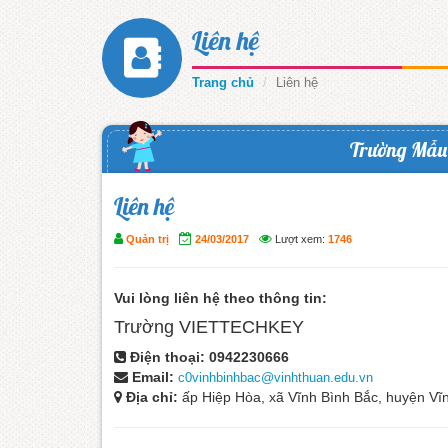
Liên hệ
Trang chủ
Liên hệ
Trường Mẫu 
Liên hệ
Quản trị
24/03/2017
Lượt xem:
1746
Vui lòng liên hệ theo thông tin:
Trường VIETTECHKEY
Điện thoại:
0942230666
Email:
c0vinhbinhbac@vinhthuan.edu.vn
Địa chỉ:
ấp Hiệp Hòa, xã Vĩnh Bình Bắc, huyện Vĩ