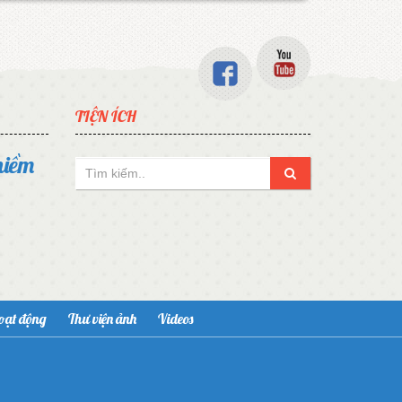
TIỆN ÍCH
niềm
hoạt động
Thư viện ảnh
Videos