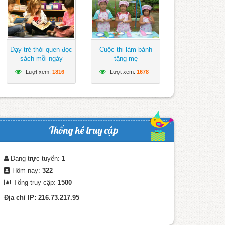
Dạy trẻ thói quen đọc
Cuộc thi làm bánh
sách mỗi ngày
tặng mẹ
Lượt xem:
1816
Lượt xem:
1678
Thống kê truy cập
Đang trực tuyến:
1
Hôm nay:
322
Tổng truy cập:
1500
Địa chỉ IP: 216.73.217.95