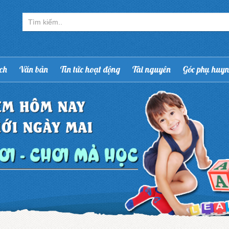
ạch
Văn bản
Tin tức hoạt động
Tài nguyên
Góc phụ huy