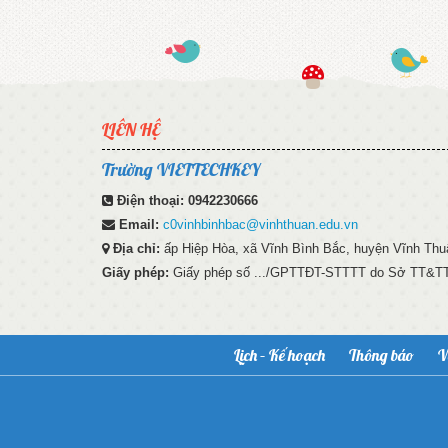
LIÊN HỆ
Trường VIETTECHKEY
Điện thoại:
0942230666
Email:
c0vinhbinhbac@vinhthuan.edu.vn
Địa chỉ:
ấp Hiệp Hòa, xã Vĩnh Bình Bắc, huyện Vĩnh Thuậ
Giấy phép:
Giấy phép số .../GPTTĐT-STTTT do Sở TT&TT 
Lịch – Kế hoạch
Thông báo
V