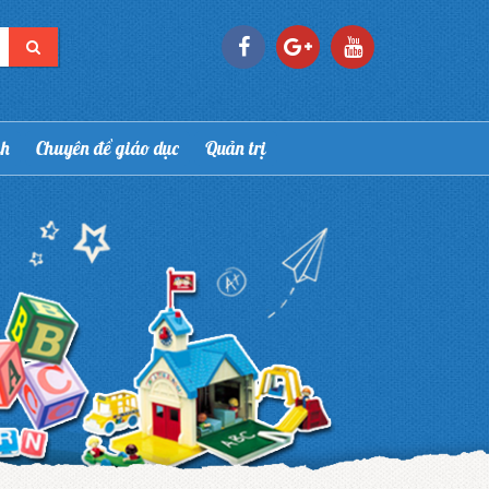
nh
Chuyên đề giáo dục
Quản trị