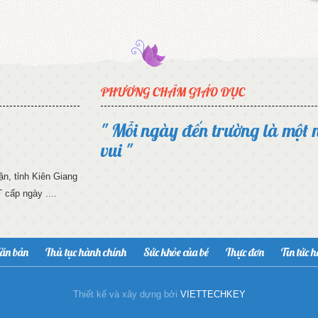
PHƯƠNG CHÂM GIÁO DỤC
" Mỗi ngày đến trường là một 
vui "
n, tỉnh Kiên Giang
cấp ngày ....
ăn bản
Thủ tục hành chính
Sức khỏe của bé
Thực đơn
Tin tức 
Thiết kế và xây dựng bởi
VIETTECHKEY