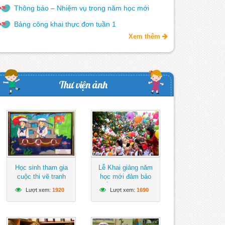
Thông báo – Nhiệm vụ trong năm học mới
Bảng công khai thực đơn tuần 1
Xem thêm
Thư viện ảnh
Học sinh tham gia
Lễ Khai giảng năm
cuộc thi vẽ tranh
học mới đảm bảo
hướng về biển Đông
ngắn gọn, vui tươi,
Lượt xem:
1920
Lượt xem:
1690
lành mạnh