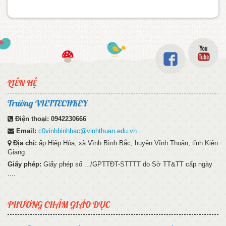
LIÊN HỆ
Trường VIETTECHKEY
Điện thoại:
0942230666
Email:
c0vinhbinhbac@vinhthuan.edu.vn
Địa chỉ:
ấp Hiệp Hòa, xã Vĩnh Bình Bắc, huyện Vĩnh Thuận, tỉnh Kiên
Giang
Giấy phép:
Giấy phép số .../GPTTĐT-STTTT do Sở TT&TT cấp ngày
....
PHƯƠNG CHÂM GIÁO DỤC