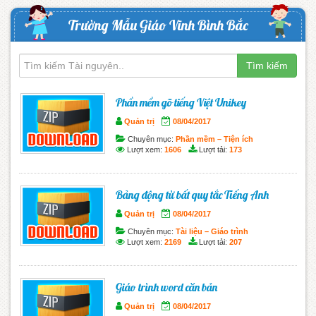
Trường Mẫu Giáo Vĩnh Bình Bắc
Tìm kiếm
Phần mềm gõ tiếng Việt Unikey
Quản trị
08/04/2017
Chuyên mục:
Phần mềm – Tiện ích
Lượt xem:
1606
Lượt tải:
173
Bảng động từ bất quy tắc Tiếng Anh
Quản trị
08/04/2017
Chuyên mục:
Tài liệu – Giáo trình
Lượt xem:
2169
Lượt tải:
207
Giáo trình word căn bản
Quản trị
08/04/2017