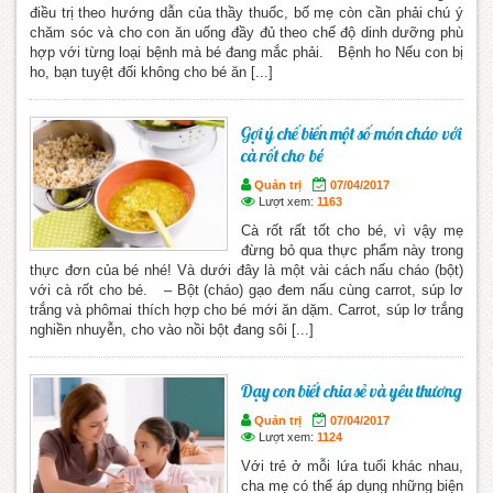
điều trị theo hướng dẫn của thầy thuốc, bố mẹ còn cần phải chú ý
chăm sóc và cho con ăn uống đầy đủ theo chế độ dinh dưỡng phù
hợp với từng loại bệnh mà bé đang mắc phải. Bệnh ho Nếu con bị
ho, bạn tuyệt đối không cho bé ăn [...]
Gợi ý chế biến một số món cháo với
cà rốt cho bé
Quản trị
07/04/2017
Lượt xem:
1163
Cà rốt rất tốt cho bé, vì vậy mẹ
đừng bỏ qua thực phẩm này trong
thực đơn của bé nhé! Và dưới đây là một vài cách nấu cháo (bột)
với cà rốt cho bé. – Bột (cháo) gạo đem nấu cùng carrot, súp lơ
trắng và phômai thích hợp cho bé mới ăn dặm. Carrot, súp lơ trắng
nghiền nhuyễn, cho vào nồi bột đang sôi [...]
Dạy con biết chia sẻ và yêu thương
Quản trị
07/04/2017
Lượt xem:
1124
Với trẻ ở mỗi lứa tuổi khác nhau,
cha mẹ có thể áp dụng những biện