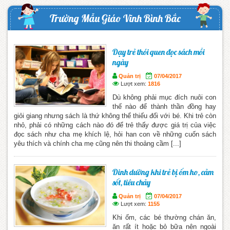
Trường Mẫu Giáo Vĩnh Bình Bắc
Dạy trẻ thói quen đọc sách mỗi
ngày
Quản trị
07/04/2017
Lượt xem:
1816
Dù không phải mục đích nuôi con
thế nào để thành thần đồng hay
giỏi giang nhưng sách là thứ không thể thiếu đối với bé. Khi trẻ còn
nhỏ, phải có những cách nào đó để trẻ thấy được giá trị của việc
đọc sách như cha mẹ khích lệ, hỏi han con về những cuốn sách
yêu thích và chính cha mẹ cũng nên thi thoảng cầm [...]
Dinh dưỡng khi trẻ bị ốm ho, cảm
sốt, tiêu chảy
Quản trị
07/04/2017
Lượt xem:
1155
Khi ốm, các bé thường chán ăn,
ăn rất ít hoặc bỏ bữa nên ngoài