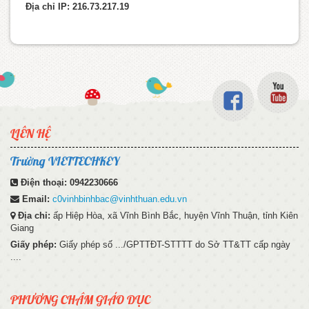
Địa chỉ IP: 216.73.217.19
LIÊN HỆ
Trường VIETTECHKEY
Điện thoại:
0942230666
Email:
c0vinhbinhbac@vinhthuan.edu.vn
Địa chỉ:
ấp Hiệp Hòa, xã Vĩnh Bình Bắc, huyện Vĩnh Thuận, tỉnh Kiên
Giang
Giấy phép:
Giấy phép số .../GPTTĐT-STTTT do Sở TT&TT cấp ngày
....
PHƯƠNG CHÂM GIÁO DỤC