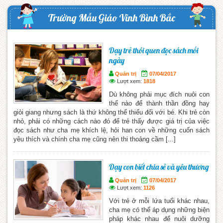
Trường Mẫu Giáo Vĩnh Bình Bắc
Dạy trẻ thói quen đọc sách mỗi
ngày
Quản trị
07/04/2017
Lượt xem:
1818
Dù không phải mục đích nuôi con
thế nào để thành thần đồng hay
giỏi giang nhưng sách là thứ không thể thiếu đối với bé. Khi trẻ còn
nhỏ, phải có những cách nào đó để trẻ thấy được giá trị của việc
đọc sách như cha mẹ khích lệ, hỏi han con về những cuốn sách
yêu thích và chính cha mẹ cũng nên thi thoảng cầm [...]
Dạy con biết chia sẻ và yêu thương
Quản trị
07/04/2017
Lượt xem:
1126
Với trẻ ở mỗi lứa tuổi khác nhau,
cha mẹ có thể áp dụng những biện
pháp khác nhau để nuôi dưỡng