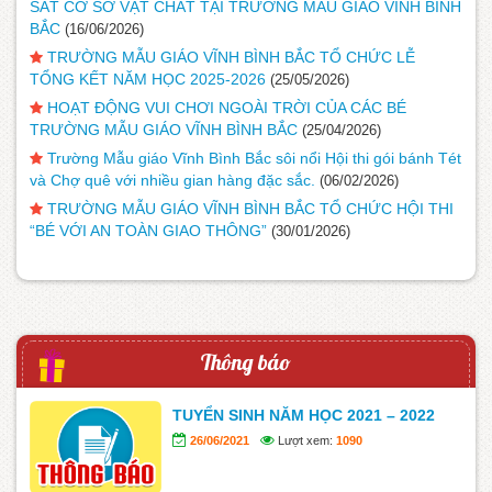
SÁT CƠ SỞ VẬT CHẤT TẠI TRƯỜNG MẪU GIÁO VĨNH BÌNH
BẮC
(16/06/2026)
TRƯỜNG MẪU GIÁO VĨNH BÌNH BẮC TỔ CHỨC LỄ
TỔNG KẾT NĂM HỌC 2025-2026
(25/05/2026)
HOẠT ĐỘNG VUI CHƠI NGOÀI TRỜI CỦA CÁC BÉ
TRƯỜNG MẪU GIÁO VĨNH BÌNH BẮC
(25/04/2026)
Trường Mẫu giáo Vĩnh Bình Bắc sôi nổi Hội thi gói bánh Tét
và Chợ quê với nhiều gian hàng đặc sắc.
(06/02/2026)
TRƯỜNG MẪU GIÁO VĨNH BÌNH BẮC TỔ CHỨC HỘI THI
“BÉ VỚI AN TOÀN GIAO THÔNG”
(30/01/2026)
Thông báo
TUYỂN SINH NĂM HỌC 2021 – 2022
26/06/2021
Lượt xem:
1090