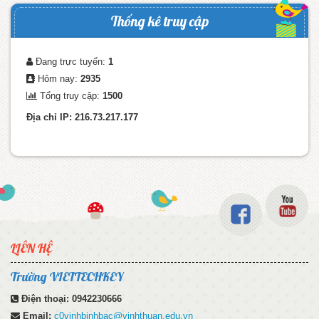
Thống kê truy cập
Đang trực tuyến:
1
Hôm nay:
2935
Tổng truy cập:
1500
Địa chỉ IP: 216.73.217.177
LIÊN HỆ
Trường VIETTECHKEY
Điện thoại:
0942230666
Email:
c0vinhbinhbac@vinhthuan.edu.vn