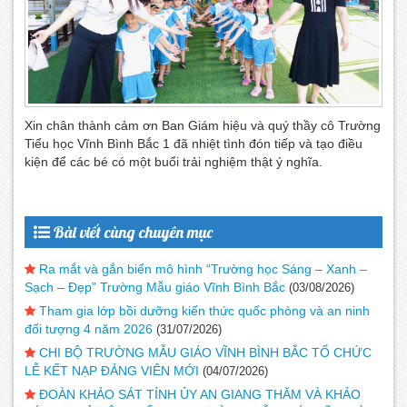
Xin chân thành cảm ơn Ban Giám hiệu và quý thầy cô Trường
Tiểu học Vĩnh Bình Bắc 1 đã nhiệt tình đón tiếp và tạo điều
kiện để các bé có một buổi trải nghiệm thật ý nghĩa.
Bài viết cùng chuyên mục
Ra mắt và gắn biển mô hình “Trường học Sáng – Xanh –
Sạch – Đẹp” Trường Mẫu giáo Vĩnh Bình Bắc
(03/08/2026)
Tham gia lớp bồi dưỡng kiến thức quốc phòng và an ninh
đối tượng 4 năm 2026
(31/07/2026)
CHI BỘ TRƯỜNG MẪU GIÁO VĨNH BÌNH BẮC TỔ CHỨC
LỄ KẾT NẠP ĐẢNG VIÊN MỚI
(04/07/2026)
ĐOÀN KHẢO SÁT TỈNH ỦY AN GIANG THĂM VÀ KHẢO